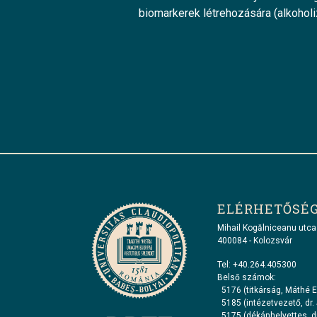
biomarkerek létrehozására (alkoholi
ELÉRHETŐSÉ
Mihail Kogălniceanu utca
400084 - Kolozsvár
Tel: +40.264.405300
Belső számok:
5176 (titkárság, Máthé E
5185 (intézetvezető, dr.
5175 (dékánhelyettes, dr