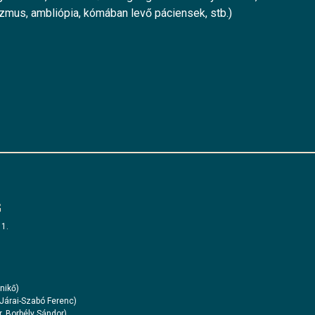
zmus, ambliópia, kómában levő páciensek, stb.)
G
 1.
nikő)
 Járai-Szabó Ferenc)
. Borbély Sándor)