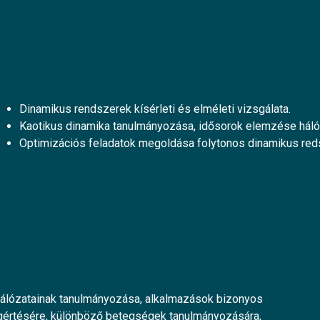
Dinamikus rendszerek kísérleti és elméleti vizsgálata.
Kaotikus dinamika tanulmányozása, idősorok elemzése hál
Optimizációs feladatok megoldása folytonos dinamikus red
s hálózatainak tanulmányozása, alkalmazások bizonyos
egértésére, különböző betegségek tanulmányozására,