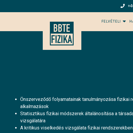
+4
FELVÉTELI
H
Önszerveződő folyamatainak tanulmányozása fizikai re
alkalmazások
Statisztikus fizikai módszerek általánosítása a társa
vizsgálatára
A kritikus viselkedés vizsgálata fizikai rendszerekben