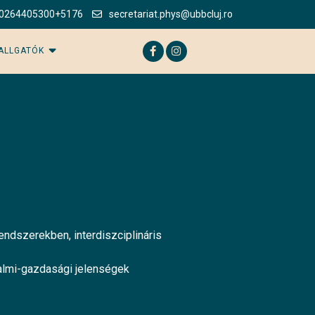
0264405300+5176
secretariat.phys@ubbcluj.ro
ALLGATÓK
ndszerekben, interdiszciplináris
dalmi-gazdasági jelenségek